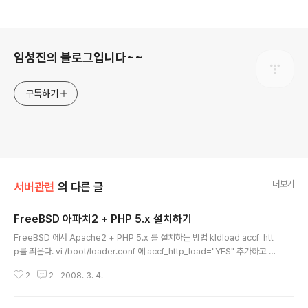
로그 정보
임성진의 블로그입니다~~
구독하기
더보기
서버관련
의 다른 글
FreeBSD 아파치2 + PHP 5.x 설치하기
글 내용
FreeBSD 에서 Apache2 + PHP 5.x 를 설치하는 방법 kldload accf_htt
p를 띄운다. vi /boot/loader.conf 에 accf_http_load="YES" 추가하고 리
부팅 한번 때려주거나, 커널옵션에 options ACCEPT_FILTER_HTTP 를 추
2
2
2008. 3. 4.
가하고 커널컴팔 후 리부팅한다. 최신 아파치(현재는 2.2.8) 을 가져와서 소스
를 푼다. ./configure --prefix=/usr/local/apache2 --enable-module
=most --enable-shared=max --enable-rewrite --enable-heade