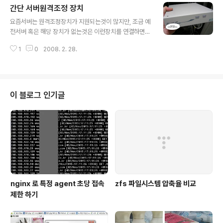
간단 서버원격조정 장치
rs --enable-rewrite --enable-deflate --enable-so --with-includ
글 내용
ed-apr PHP를..
요즘서버는 원격조정장치가 지원되는것이 많지만, 조금 예
전서버 혹은 해당 장치가 없는것은 이런장치를 연결하면
훌륭하게 원격으로 조정하면서 관리할 수 있다. 물론 비싸
1
0
2008. 2. 28.
긴하지만 70만원선.. 생각보다 작은크기~ 뒷면에는 LAN
연결과 장비셋팅하거나 서버(PC)와 직접연결하는 곳이 있
다. PC라고 씌여있는곳에 서버의 VGA와 키보드/마우스
를 연결한다 물론 멀티짹이 있다. 해당 장비를 모니터와 연
결해서 셋팅하는 메뉴화면 . 쉽게 관리 랜셋팅이나 비번을
이 블로그 인기글
설정할 수 있다. 관리 IP로 설정한 IP로 웹접속시 인증을 거
치면 위와 같은 화면이 나오고 현재 서버(PC)의 화면을 썸
네일 형태로 보여준다. 썸네일 이미지를 클릭하면 아래와
같이 직접 서버컨트롤이 가능하다. 위의 화면은 원격지의
서버의 cmos화면에 들어가서 셋팅..
nginx 로 특정 agent 초당 접속
zfs 파일시스템 압축율 비교
제한 하기