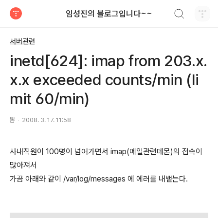
검색하기
임성진의 블로그입니다~~
티스토리
서버관련
inetd[624]: imap from 203.x.
x.x exceeded counts/min (li
mit 60/min)
뽐
2008. 3. 17. 11:58
사내직원이 100명이 넘어가면서 imap(메일관련데몬)의 접속이
많아져서
가끔 아래와 같이 /var/log/messages 에 에러를 내뱉는다.