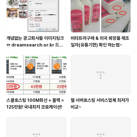
개념없는 광고회사들 이미지링크
비타트라구매 & 외국 화장품 제조
ㅠ dreamsearch.or.kr 드림
일자(유통기한) 확인 하는법~
서치?
스쿨호스팅 100M회선 + 풀랙 =
델 서버호스팅 서비스업체 최저가
125만원! 국내최저 코로케이션!
비교~