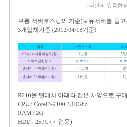
[
나만의 유용한
보통 서버호스팅의 기준(보유서버를 들고갈경
3개업체기준 (2012/04/18기준)
업체
스쿨호스팅
카페
자체서버사용의경우(월)
7만원
7.
사이트관련링크
바로가기
바로
델서버 R210임대포함가
10만원
없
델서버 R410임대포함가
14만원
17
R210을 델에서 아래와 같은 사양으로 
CPU : CoreI3-2100 3.10Ghz
RAM : 2G
HDD : 250G (기업용)