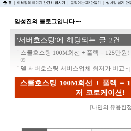
홈
|
여러장의 이미지 간단히 합치기
|
움직이는GIF만들기
|
썸네일 쉽게 만
임성진의 블로그입니다~~
'서버호스팅'에 해당되는 글 2건
스쿨호스팅 100M회선 + 풀랙 = 125만
09
델 서버호스팅 서비스업체 최저가 비교~
스쿨호스팅 100M회선 + 풀랙 = 
저 코로케이션!
[
나만의 유용한