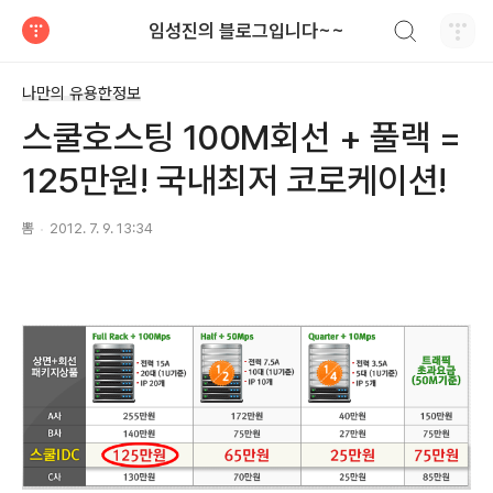
검색하기
임성진의 블로그입니다~~
티스토리
나만의 유용한정보
스쿨호스팅 100M회선 + 풀랙 =
125만원! 국내최저 코로케이션!
뽐
2012. 7. 9. 13:34