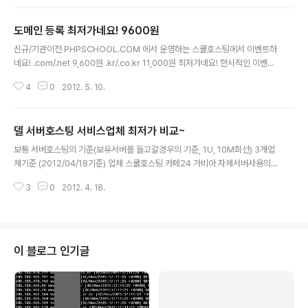
버비용이 절약되고, IDC비용은 물론 따로 관리자를 두지
않고 직접 설정하면되니 많은 비용절약과 편리성으로 관리
도메인 등록 최저가네요! 9600원
하기가 용이하겠네요~~ PHPSCHOOL 에서 운영하는
글 내용
서비스이며, 모든 관리가 다 무료! 무료네임서버/무료파킹
신규/기관이전 PHPSCHOOL.COM 에서 운영하는 스쿨호스팅에서 이벤트하
서비스/무료포워딩서비스 모든게 다 무료서비스네요! ww
네요! .com/.net 9,600원 .kr/.co.kr 11,000원 최저가네요! 한시적인 이벤트
w.dnszi.com
이니 이용하실분 참고~~~~~고고.. https://www.phps.kr/event_domai
4
0
2012. 5. 10.
n.html
델 서버호스팅 서비스업체 최저가 비교~
글 내용
보통 서버호스팅의 기준(보유서버를 들고갈경우의 기준, 1U, 10M회선) 3개업
체기준 (2012/04/18기준) 업체 스쿨호스팅 카페24 가비아 자체서버사용의
경우(월) 7만원 7.5만원 10만원 사이트관련링크 바로가기 바로가기 바로가기
3
0
2012. 4. 18.
델서버 R210임대포함가 10만원 없음 없음 델서버 R410임대포함가 14만원 1
7만원 임대상품없음 구매가 1,680,000원 R210을 델에서 아래와 같은 사양
으로 구매견적을 요청해보았습니다. CPU : CoreI3-2100 3.10Ghz RAM :
2G HDD : 250G (기업용) 원격리모트카드 AS 3년 135만원이 나오네요.. 스
쿨호스팅입장에서 월 10만원에(사용자입장에서는 월3만원추가) 서버135만원
이 블로그 인기글
짜리를 쓸수 있다는 계산이 나옵니다~ R410 견적도 받아봤습니..