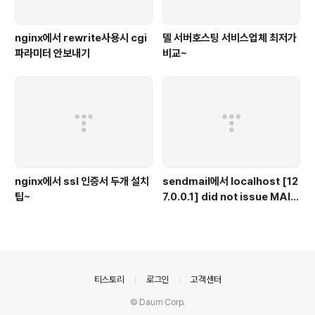
nginx에서 rewrite사용시 cgi
델 서버호스팅 서비스업체 최저가
파라미터 안보내기
비교~
nginx에서 ssl 인증서 두개 설치
sendmail에서 localhost [12
팁~
7.0.0.1] did not issue MAI
L/EXPN/VRFY/ETRN durin
g connection
의안내
티스토리
로그인
고객센터
© Daum Corp.