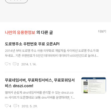
더보기
나만의 유용한정보
의 다른 글
도로명주소 우편번호 무료 오픈API
글 내용
2014년 부터 도로명 주소 사용 의무화로 개발자들 사이에선 도로명 주소가 화
두네요.. 기존 우편번호가 5만건 데이터에서 데이터가 600만건으로 늘어나면
서, 작은 호스팅 사용하시는분들이 구축하기에는 기술적/시간적/용량/관리적
1
2
2014. 1. 14.
여러가지 어려운면이 있는거 같습니다. PHP개발자 커뮤티니 PHPSCHOOL.
COM 에서 무료로 도로명 주소 우편번호 오픈API를 제공하네요. 테스트 예제
페이지 http://post.phpschool.com/post.html 신청 페이지 http://post.
무료네임서버, 무료파킹서비스, 무료포워딩서
phpschool.com/join.html PHPSCHOOL 기술팁텍란 http://www.phps
chool.com/link/tipntech/77844 간단한 정보입력과 메일인증으로 바로 사
비스 dnszi.com!
글 내용
용할수 있네요. PHP예제 소스 제공..
웹에서 손쉽게 dns네임서버를 관리할 수 있는 dnszi.co
m 사이트가 오픈했네요! 보통 dns서버를 운영하려면, 1
차,2차 네임서버가 기본적으로 필요하며, 서버도 2대, 서
4
1
2012. 5. 29.
버호스팅까지 받아야하는데 이 서비스를 이용하면, dns서