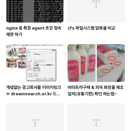
nginx 로 특정 agent 초당 접속
zfs 파일시스템 압축율 비교
제한 하기
개념없는 광고회사들 이미지링크
비타트라구매 & 외국 화장품 제조
ㅠ dreamsearch.or.kr 드림
일자(유통기한) 확인 하는법~
서치?