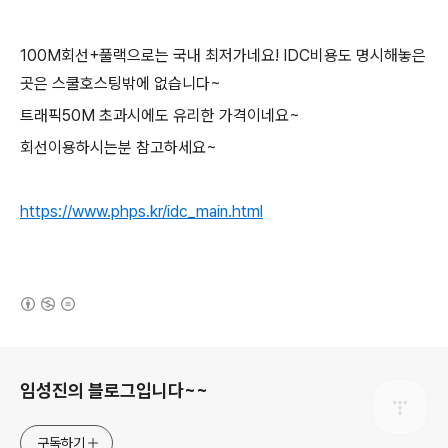
100M회선+풀랙으로는 국내 최저가네요! IDC비용도 명시해놓은
곳은 스쿨호스팅밖에 없습니다~
트래픽50M 초과시에도 유리한 가격이네요~
회선이용하시는분 참고하세요~
https://www.phps.kr/idc_main.html
(새창열림)
로그 정보
임성진의 블로그입니다~~
구독하기