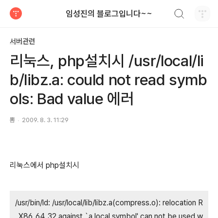
검색하기
임성진의 블로그입니다~~
티스토리
서버관련
리눅스, php설치시 /usr/local/li
b/libz.a: could not read symb
ols: Bad value 에러
뽐
2009. 8. 3. 11:29
리눅스에서 php설치시
/usr/bin/ld: /usr/local/lib/libz.a(compress.o): relocation R
_X86_64_32 against `a local symbol' can not be used w