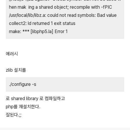
hen mak ing a shared object; recompile with -fPIC
/usr/local/lib/libz.a: could not read symbols: Bad value
collect2: ld returned 1 exit status
make: *** [libphp5.la] Error 1
에러시
zlib 설치를
./configure -s
로 shared library 로 컴파일하고
php를 재설치한다.
잘된다.;;
로그 정보