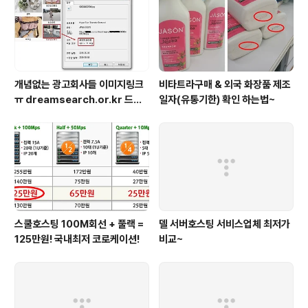
개념없는 광고회사들 이미지링크
비타트라구매 & 외국 화장품 제조
ㅠ dreamsearch.or.kr 드림
일자(유통기한) 확인 하는법~
서치?
스쿨호스팅 100M회선 + 풀랙 =
델 서버호스팅 서비스업체 최저가
125만원! 국내최저 코로케이션!
비교~