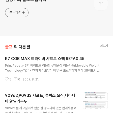
구독하기
더보기
골프
의 다른 글
R7 CGB MAX 드라이버 샤프트 스펙 RE*AX 45
글 내용
Print Page ≫ 3의 웨이트를 이용한 무게중심 이동기술(Movable Weight
Technology™)은 약간의 페이드부터 매우 큰 드로우까지 최대 35야드의 구
질 변경폭을 제공하여 정확성과 비거리를 향상시켜줍니다.(16g 1개, 1g 2개)
5
0
2009. 8. 21.
≫ 삼각형 형상의 클럽헤드는 매우 깊고 낮은 무게중심 설계로 인하여 볼을 쉽
게 높고 멀리 보낼 수 있습니다. ≫ SuperFast Technology는 클럽의 전체
무게를 줄여주어 빠른 스윙 스피드를 제공하여 드라이버의 비거리를 향상시켜
909d2,909d3 샤프트, 롬박스,오직,디아나
줍니다. ≫ 테일러메이드의 역원추형 기술(Inverted Cone Technology)를
접목한 460cc의 클럽헤드는 5800을 초과하는 최대의 효과적인 관성모멘트
마,알딜라부두
글 내용
를 실현하였습니다. (USGA conforming) ≫ 여성..
909d2 를 사고싶어서 한번 잘 정리되어 있는 판매자정보