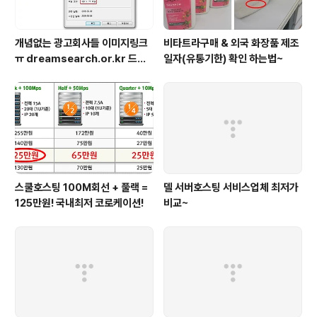
개념없는 광고회사들 이미지링크
비타트라구매 & 외국 화장품 제조
ㅠ dreamsearch.or.kr 드림
일자(유통기한) 확인 하는법~
서치?
스쿨호스팅 100M회선 + 풀랙 =
델 서버호스팅 서비스업체 최저가
125만원! 국내최저 코로케이션!
비교~