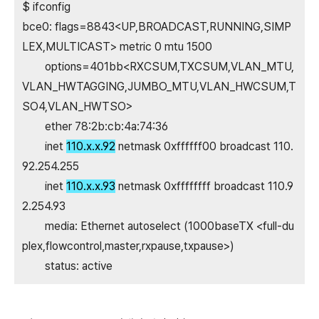
$ ifconfig
bce0: flags=8843<UP,BROADCAST,RUNNING,SIMP
LEX,MULTICAST> metric 0 mtu 1500
options=401bb<RXCSUM,TXCSUM,VLAN_MTU,
VLAN_HWTAGGING,JUMBO_MTU,VLAN_HWCSUM,T
SO4,VLAN_HWTSO>
ether 78:2b:cb:4a:74:36
inet
110.x
.x
.92
netmask 0xffffff00 broadcast 110.
92.254.255
inet
110.x
.x
.93
netmask 0xffffffff broadcast 110.9
2.254.93
media: Ethernet autoselect (1000baseTX <full-du
plex,flowcontrol,master,rxpause,txpause>)
status: active