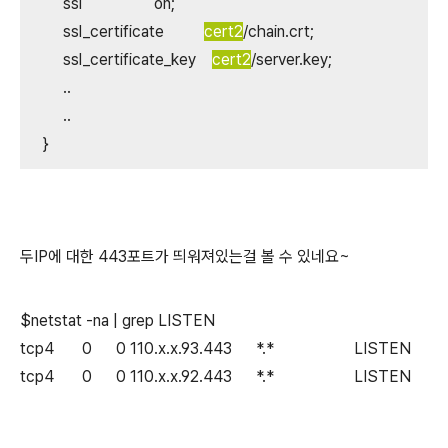
ssl on;
ssl_certificate
cert2
/chain.crt;
ssl_certificate_key
cert2
/server.key;
..
..
}
두IP에 대한 443포트가 띄워져있는걸 볼 수 있네요~
$netstat -na | grep LISTEN
tcp4 0 0 110.x.x.93.443 *.* LISTEN
tcp4 0 0 110.x.x.92.443 *.* LISTEN