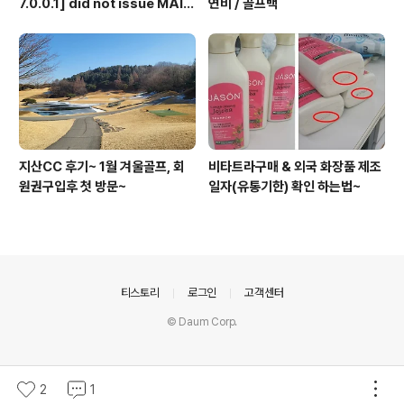
7.0.0.1] did not issue MAI
연비 / 골프백
L/EXPN/VRFY/ETRN durin
g connection
지산CC 후기~ 1월 겨울골프, 회
비타트라구매 & 외국 화장품 제조
원권구입후 첫 방문~
일자(유통기한) 확인 하는법~
의안내
티스토리
로그인
고객센터
© Daum Corp.
2
1