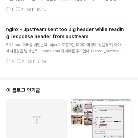
proxy서버에서 직접 콘트롤 가능하게 할 수 있다. proxy_pass http://00.0
1
0
2011. 12. 14.
0.00.0; xxx proxy_intercept_errors on; error_page 403 /403.jpg;
proxy서버에서 특정페이지로 redirect하거나 여러가지 일을 할 수 있다.
nginx - upstream sent too big header while readin
g response header from upstream
글 내용
502 bad 에러를 내뱉는다.. ajax로 호출하는 페이지에 양이 많을경우( 아마
헤더용량을 넘어선듯..) nginx.conf에 아래를 추가한다. fastcgi_buffers 4
256k; fastcgi_buffer_size 128k; 에러가 안난다.. 너무큰가.. 기본값이 4k
3
0
2011. 4. 26.
인가. 암튼..ㅋ
이 블로그 인기글