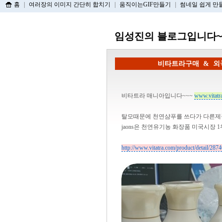
홈
|
여러장의 이미지 간단히 합치기
|
움직이는GIF만들기
|
썸네일 쉽게 만
임성진의 블로그입니다~
비타트라구매 & 외
비타트라 매니아입니다~~~
www.vitatr
탈모때문에 천연샴푸를 쓰다가 다른제품을 써
jaons은 천연유기농 화장품 미국시장 
http://www.vitatra.com/product/detail/287