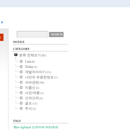
P
8
NOTICE
CATEGORY
분류 전체보기
(85)
I am
(0)
Today
(1)
개발자이야기
(11)
나만의 유용한정보
(7)
서버관련
(40)
지름신
(5)
사진/여행
(1)
끄적끄적
(5)
골프
(11)
주식
(2)
TAGS
Blue
lighttpd
드라이버
비타트라