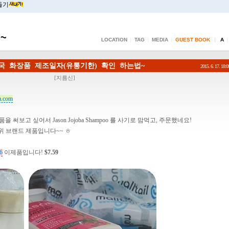
들기
~
LOCATION
TAG
MEDIA
GUEST BOOK
A
|
|
|
||
|
국 화장품 제조일자(유통기한) 확인 하는법~
2015. 6. 17. 18:0
[
지름신
]
a.com
보고 싶어서 Jason Jojoba Shampoo 를 사기로 맘먹고, 주문했네요!
1위 브랜드 제품입니다~~ ㅎ
46
이제품입니다!
$7.59