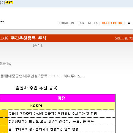
들기
~
LOCATION
TAG
MEDIA
GUEST BOOK
A
|
|
|
||
|
11/16 주간추천종목 주식
2008. 11. 16. 17:3
[
주식
]
저장해둠.
/현대중공업/대우건설 3종목.ㅋㅋ 아.. 하나투어도...