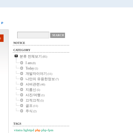
P
9
NOTICE
CATEGORY
분류 전체보기
(85)
I am
(0)
Today
(1)
개발자이야기
(11)
나만의 유용한정보
(7)
서버관련
(40)
지름신
(5)
사진/여행
(1)
끄적끄적
(5)
골프
(11)
주식
(2)
TAGS
vitatra
lighttpd
php
php-fpm