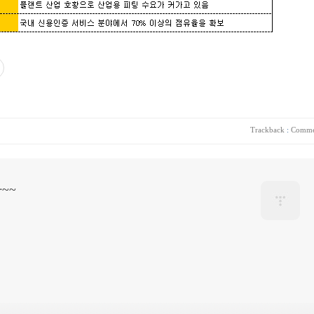
Trackback
:
Comme
~~