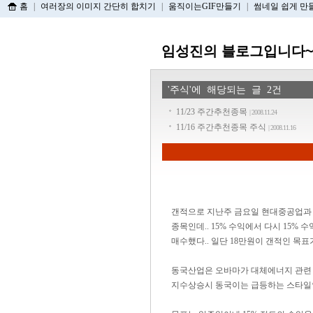
홈
|
여러장의 이미지 간단히 합치기
|
움직이는GIF만들기
|
썸네일 쉽게 만
임성진의 블로그입니다~
'주식'에 해당되는 글 2건
11/23 주간추천종목
| 2008.11.24
11/16 주간추천종목 주식
| 2008.11.16
갠적으로 지난주 금요일 현대중공업과 동
종목인데.. 15% 수익에서 다시 15%
매수했다.. 일단 18만원이 갠적인 목표
동국산업은 오바마가 대체에너지 관련 
지수상승시 동국이는 급등하는 스타일인