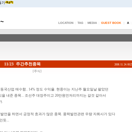
들기
~
LOCATION
TAG
MEDIA
GUEST BOOK
A
|
|
|
||
|
11/23 주간추천종목
2008. 11. 24. 00:2
[
주식
]
국산업 매수함.. 14% 정도 수익율. 현중이는 지난주 월요일날 팔았던
 수익을 내준 종목... 조선주 대장주이고 20만원언저리까지는 갈것 같아서
가.
발언을 하면서 긍정적 효과가 많은 종목. 풍력발전관련 우량 자회사가 있다
듯...