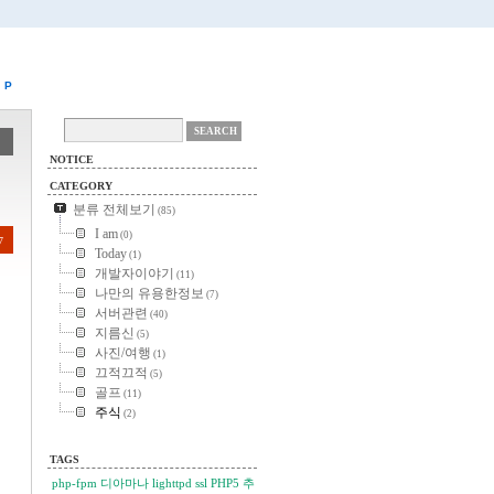
P
NOTICE
CATEGORY
분류 전체보기
(85)
I am
(0)
7
Today
(1)
개발자이야기
(11)
나만의 유용한정보
(7)
서버관련
(40)
지름신
(5)
사진/여행
(1)
끄적끄적
(5)
골프
(11)
주식
(2)
TAGS
php-fpm
디아마나
lighttpd
ssl
PHP5
추