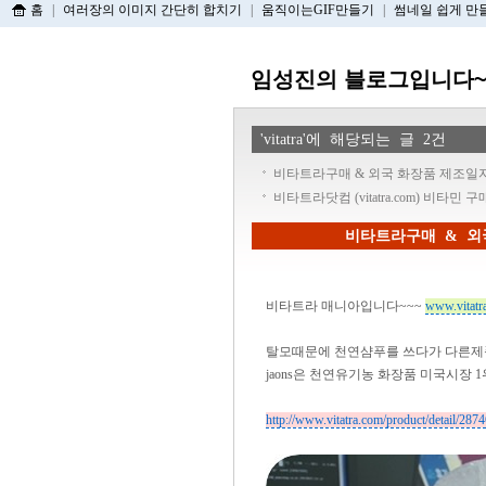
홈
|
여러장의 이미지 간단히 합치기
|
움직이는GIF만들기
|
썸네일 쉽게 만
임성진의 블로그입니다~
'vitatra'에 해당되는 글 2건
비타트라구매 & 외국 화장품 제조일자
비타트라닷컴 (vitatra.com) 비타민 
비타트라구매 & 외
비타트라 매니아입니다~~~
www.vitatr
탈모때문에 천연샴푸를 쓰다가 다른제품을 써
jaons은 천연유기농 화장품 미국시장 
http://www.vitatra.com/product/detail/287