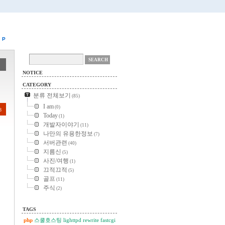
P
NOTICE
CATEGORY
분류 전체보기
(85)
I am
(0)
8
Today
(1)
개발자이야기
(11)
나만의 유용한정보
(7)
서버관련
(40)
지름신
(5)
사진/여행
(1)
끄적끄적
(5)
골프
(11)
주식
(2)
TAGS
php
스쿨호스팅
lighttpd
rewrite
fastcgi