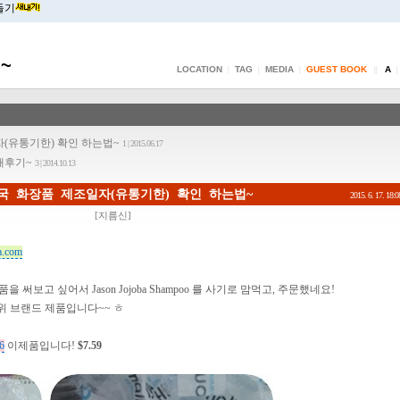
들기
~
LOCATION
TAG
MEDIA
GUEST BOOK
A
|
|
|
||
|
(유통기한) 확인 하는법~
1 | 2015.06.17
구매후기~
3 | 2014.10.13
국 화장품 제조일자(유통기한) 확인 하는법~
2015. 6. 17. 18:0
[
지름신
]
a.com
보고 싶어서 Jason Jojoba Shampoo 를 사기로 맘먹고, 주문했네요!
1위 브랜드 제품입니다~~ ㅎ
46
이제품입니다!
$7.59